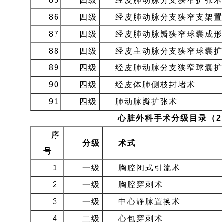
85
四级
经皮肺动脉分支狭窄扩张
86
四级
经皮肺动脉分支狭窄支架
87
四级
经皮肺动脉瓣狭窄球囊成
88
四级
经皮主动脉分支狭窄球囊
89
四级
经皮肺动脉分支狭窄球囊
90
四级
经皮体肺侧枝封堵术
91
四级
肺动脉瓣扩张术
心脏外科手术分级目录（2
序
分级
术式
号
1
一级
胸腔闭式引流术
2
一级
胸腔穿刺术
3
一级
中心静脉置换术
4
二级
心包穿刺术