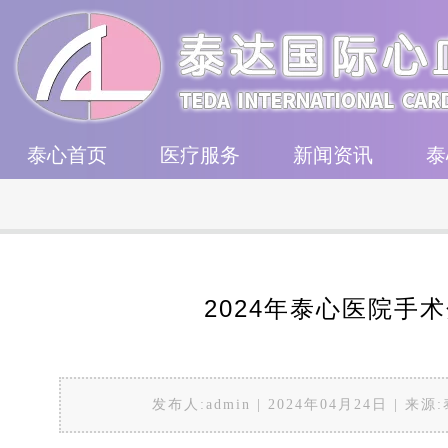
泰心首页
医疗服务
新闻资讯
泰
2024年泰心医院手
发布人:admin | 2024年04月24日 |