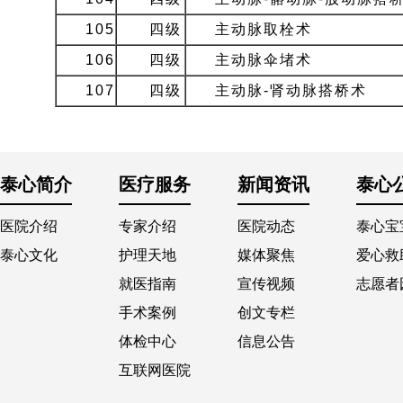
105
四级
主动脉取栓术
106
四级
主动脉伞堵术
107
四级
主动脉-肾动脉搭桥术
泰心简介
医疗服务
新闻资讯
泰心
医院介绍
专家介绍
医院动态
泰心宝
泰心文化
护理天地
媒体聚焦
爱心救
就医指南
宣传视频
志愿者
手术案例
创文专栏
体检中心
信息公告
互联网医院