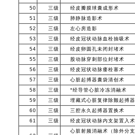
50
三级
经皮瓣膜球囊成形术
51
三级
肺静脉造影术
52
三级
左心房造影
53
三级
经皮冠状动脉血栓抽吸术
54
三级
经皮卵圆孔未闭封堵术
55
三级
股动脉穿刺部位封堵术
56
三级
经皮冠状动脉瘘栓塞术
57
三级
心脏起搏器囊袋清创术
58
三级
*经导管心脏冷冻消融术
59
三级
埋藏式心脏复律除颤起搏
60
三级
三腔永久起搏器置换术
61
三级
经皮冠状动脉内支架置入术
心脏射频消融术（除外分