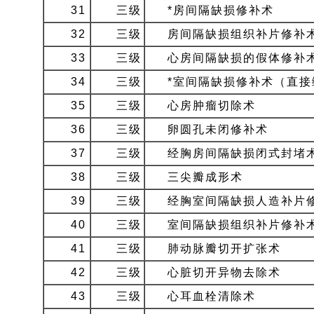
31
三级
*房间隔缺损修补术
32
三级
房间隔缺损组织补片修补
33
三级
心房间隔缺损的假体修补
34
三级
*室间隔缺损修补术（直接
35
三级
心房肿瘤切除术
36
三级
卵圆孔未闭修补术
37
三级
经胸房间隔缺损闭式封堵
38
三级
三尖瓣成形术
39
三级
经胸室间隔缺损人造补片
40
三级
室间隔缺损组织补片修补
41
三级
肺动脉瓣切开扩张术
42
三级
心脏切开异物去除术
43
三级
心耳血栓清除术