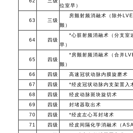
62
三级
位室早）
房颤射频消融术（除外LVE
63
三级
颤）
*心脏射频消融术（分支室
64
四级
早）
*房颤射频消融术（合并LV
65
四级
颤）
66
四级
高速冠状动脉内膜旋磨术
67
四级
*经皮冠状动脉内支架置入
68
四级
经皮动脉斑块旋切术
69
四级
封堵器取出术
70
四级
*经皮左心耳封堵术
71
四级
经皮间隔化学消融术（AS