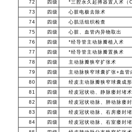
72
四级
*三腔永久起搏器置入术（CR
73
四级
心脏电极去除术
74
四级
心肌活组织检查
75
四级
心脏、血管内异物取出
76
四级
*经导管主动脉瓣植入术
77
四级
*经导管主动脉瓣置换术
78
四级
主动脉瓣狭窄扩张术
79
四级
主动脉狭窄球囊扩张+血管
80
四级
经皮主动脉瓣狭窄球囊成
81
四级
经皮冠状动、静脉瘘封堵
82
四级
经皮冠状动脉、肺动脉瘘
83
四级
经皮冠状动脉、右房瘘封
84
四级
经皮冠状动脉、右室瘘封