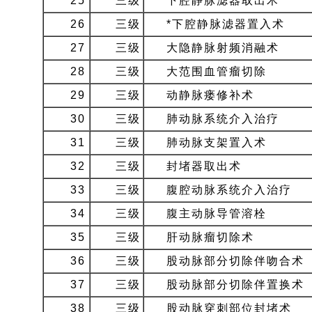
25
三级
下腔静脉滤器取出术
26
三级
*下腔静脉滤器置入术
27
三级
大隐静脉射频消融术
28
三级
大范围血管瘤切除
29
三级
动静脉瘘修补术
30
三级
肺动脉系统介入治疗
31
三级
肺动脉支架置入术
32
三级
封堵器取出术
33
三级
腹腔动脉系统介入治疗
34
三级
腹主动脉导管溶栓
35
三级
肝动脉瘤切除术
36
三级
股动脉部分切除伴吻合术
37
三级
股动脉部分切除伴置换术
38
三级
股动脉穿刺部位封堵术