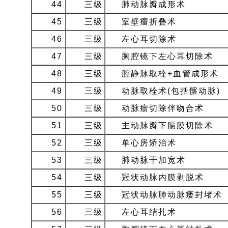
44
三级
肺动脉瓣成形术
45
三级
室壁瘤折叠术
46
三级
左心耳切除术
47
三级
胸腔镜下左心耳切除术
48
三级
腔静脉取栓
+
血管成形术
49
三级
动脉取栓术
(
包括髂动脉
)
50
三级
动脉瘤切除伴吻合术
51
三级
主动脉瓣下膈膜切除术
52
三级
单心房矫治术
53
三级
肺动脉干加宽术
54
三级
冠状动脉内膜剥脱术
55
三级
冠状动脉肺动脉瘘封堵术
56
三级
左心耳结扎术