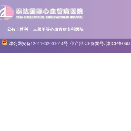
信产部ICP备案号:
津ICP备0600
津公网安备12011602001014号