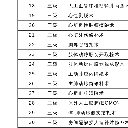
18
三级
人工血管移植动静脉内瘘
19
三级
心包剥脱术
20
三级
心脏良性肿瘤摘除术
21
三级
心脏外伤修补术
22
三级
胸导管结扎术
23
三级
肢体动静脉切开取栓术
24
三级
肢体动脉内膜剥脱成形术
25
三级
主动脉腔内隔绝术
26
三级
主肺动脉窗修补术
27
三级
心房血栓清除术
28
三级
体外人工膜肺
(ECMO)
29
三级
体
-
肺动脉侧支结扎术
30
三级
房间隔缺损人造补片修补