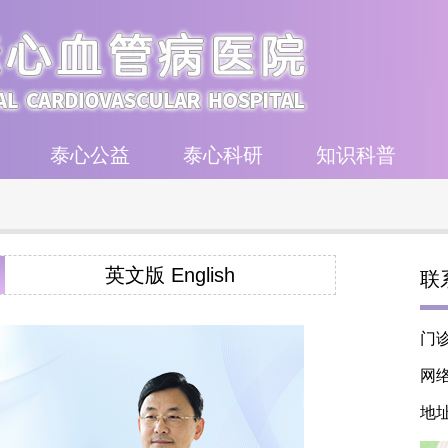
泰心公益
泰心科研
知识科普
英文版 English
联系
门诊
网络
地