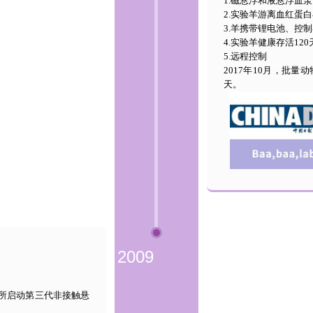
1.磁悬浮和液悬浮血泵
2.实验羊游离血红蛋
3.羊携带锂电池、控
4.实验羊健康存活120
5.远程控制
2017年10月，批
天。
2009
究所启动第三代非接触悬