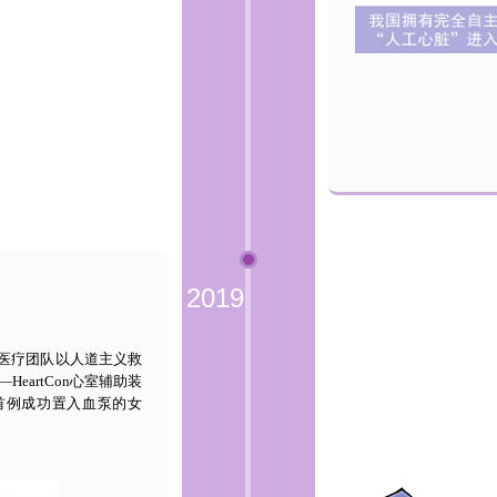
2019
率医疗团队以人道主义救
eartCon心室辅助装
首例成功置入血泵的女