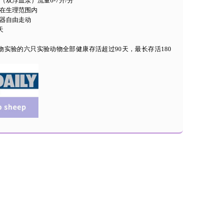
（双浮血泵）流量6-7升/分
白在生理范围内
制器自由走动
天
量动物实验的六只实验动物全部健康存活超过90天，最长存活180