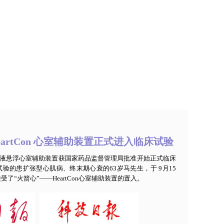
 HeartCon 心室辅助装置正式进入临床试验
式磁液悬浮心室辅助装置获国家药品监督管理局批准开始正式临床
验的患扩张型心肌病、终末期心衰的63岁马先生，于 9月15
了“火箭心”——HeartCon心室辅助装置的置入。