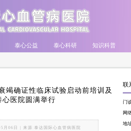
泰心公益
泰心科研
知识科普
联系
心力衰竭确证性临床试验启动前培训及
泰心医院圆满举行
门诊
网络
地
6年05月06日 | 来源:泰达国际心血管病医院